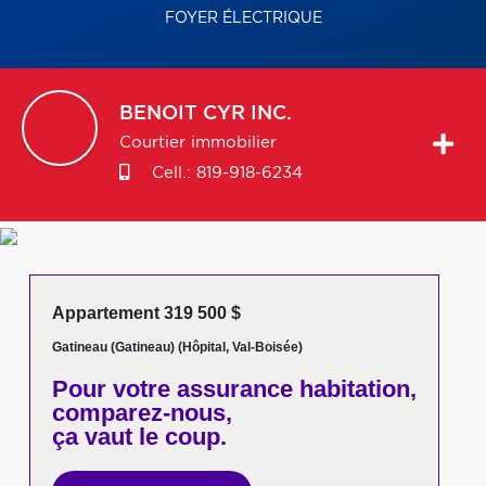
FOYER ÉLECTRIQUE
BENOIT
CYR INC.
Courtier immobilier
Cell.:
819-918-6234
Appartement 319 500 $
Gatineau (Gatineau) (Hôpital, Val-Boisée)
Pour votre
assurance habitation,
comparez-nous,
ça vaut le coup.