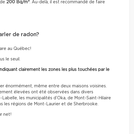
 de
200 Bq/m³
. Au-delà, il est recommandé de faire
arler de radon?
rare au Québec!
s le seuil.
 indiquant clairement les zones les plus touchées par le
ctuer énormément, même entre deux maisons voisines.
ièrement élevées ont été observées dans divers
abelle, les municipalités d’Oka, de Mont-Saint-Hilaire
ns les régions de Mont-Laurier et de Sherbrooke.
r net!