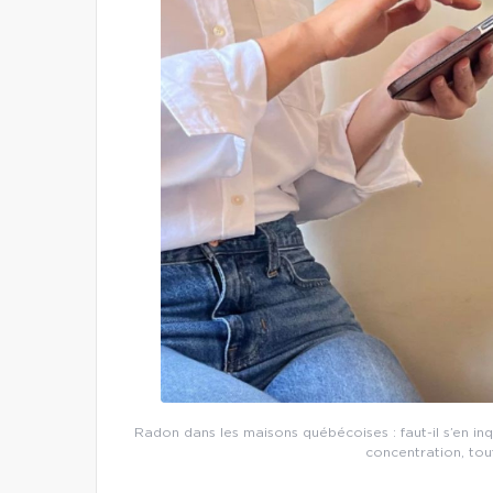
Radon dans les maisons québécoises : faut-il s’en inq
concentration, tou