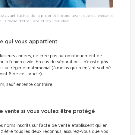
ez avant l’achat de la propriété, donc avant que les chicanes
lus facile d’être juste et d’y voir clair.
e qui vous appartient
lusieurs années, ne crée pas automatiquement de
 à l’union civile. En cas de séparation, il n’existe
pas
un régime matrimonial (à moins qu’un enfant soit né
int 6 de cet article).
m, sauf entente contraire.
de vente si vous voulez être protégé
s noms inscrits sur l’acte de vente établissent qui en
tez être tous les deux reconnus, assurez-vous que vos